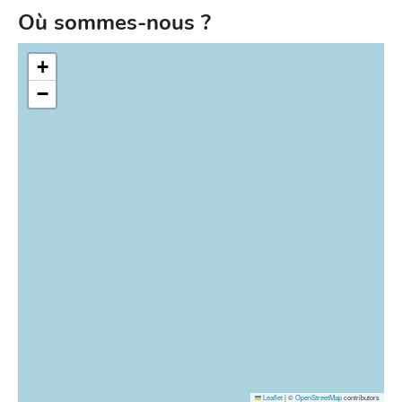
Où sommes-nous ?
+
−
Leaflet
|
©
OpenStreetMap
contributors